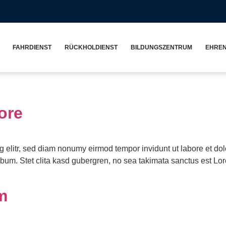
FAHRDIENST
RÜCKHOLDIENST
BILDUNGSZENTRUM
EHRE
ore
g elitr, sed diam nonumy eirmod tempor invidunt ut labore et do
ebum. Stet clita kasd gubergren, no sea takimata sanctus est Lor
m