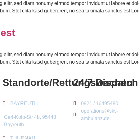
g elitr, sed diam nonumy eirmod tempor invidunt ut labore et do
ebum. Stet clita kasd gubergren, no sea takimata sanctus est Lor
 est
g elitr, sed diam nonumy eirmod tempor invidunt ut labore et do
ebum. Stet clita kasd gubergren, no sea takimata sanctus est Lor
Standorte/Rettungswachen
24/7 Dispatch
BAYREUTH
0921 / 16495480
operations@sks-
Carl-Kolb-Str 4b, 95448
ambulanz.de
Bayreuth
THURNAU