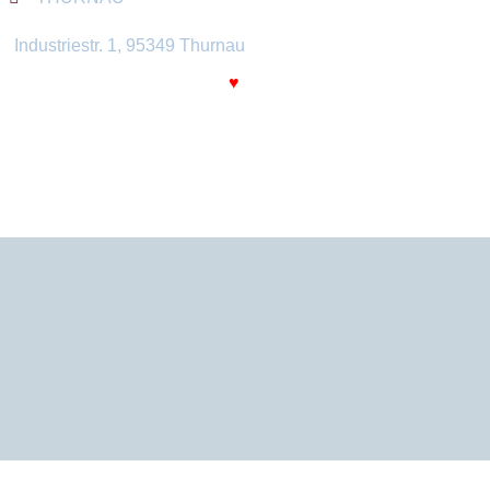
Industriestr. 1, 95349 Thurnau​
Made with
♥
by DesignPlatoon