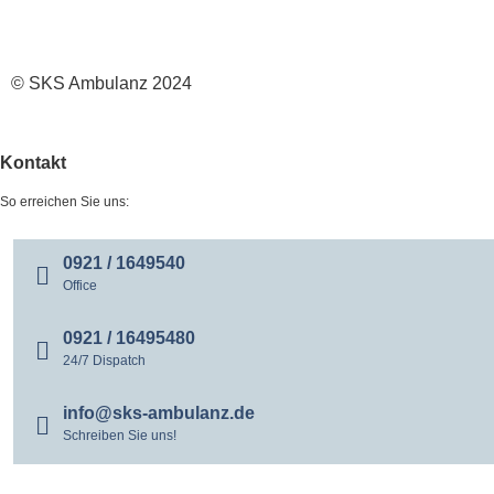
© SKS Ambulanz 2024
Kontakt
So erreichen Sie uns:
0921 / 1649540
Office
0921 / 16495480
24/7 Dispatch
info@sks-ambulanz.de
Schreiben Sie uns!