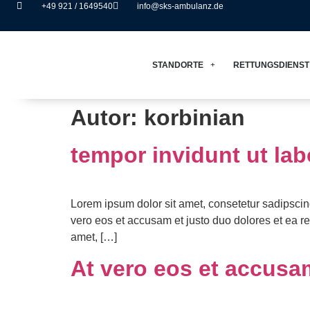
+49 921 / 1649540
info@sks-ambulanz.de
STANDORTE
RETTUNGSDIENST
Autor:
korbinian
tempor invidunt ut lab
Lorem ipsum dolor sit amet, consetetur sadipscin
vero eos et accusam et justo duo dolores et ea r
amet, […]
At vero eos et accusa